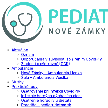
Aktuálne
Oznam
Odporúčania v súvislosti so šírením Covid-19
Žiadosti o ošetrovné (OČR)
Ambulancie
Nové Zámky – Ambulancia Lienka
Šaľa – Ambulancia Včielka
Služby
Praktické rady
Ošetrovanie pri infekcii Covid-19
Infekcie horných dýchacích ciest
Ošetrenie horúčky u dieťaťa
Poradňa – pediatridetom.sk