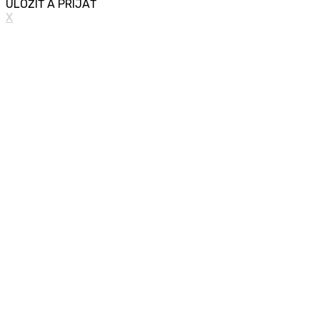
ULOŽIŤ A PRIJAŤ
X