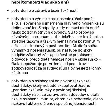
neprítomnosti viac ako 5 dní)
potvrdenie o zdraví, o bezinfekčnosti
potvrdenia o výnimke pre nosenie rúšok: podľa
aktualizovaného usmernenia hlavného hygienika sú
definované len 3 prípady, kedy nemusí dieťa nosiť
rúško zo zdravotných dôvodov. Sú to osoby so
závažnými poruchami autistického spektra, žiaci so
stredne ťažkým a ťažkým mentálnym postihnutím
a žiaci so sluchovým postihnutím. Ak dieťa spĺňa
výnimky z nosenia rúšok, pri nástupe do školy
podpíše zákonný zástupca čestné prehlásenie
o dôvode, prečo dieťa nemôže nosiť v škole rúško –
škola nepožaduje potvrdenia od pediatrov –
zodpovednosť za pravdivosť údajov nesie zákonný
zástupca
potvrdenia o oslobodení od povinnej školskej
dochádzky: školy nebudú akceptovať žiadne
„pandemické“ výnimky z povinnej školskej
dochádzky napr. zo zdravotných dôvodov dieťaťa
ako je oslabená imunita, chronické ochorenie, alebo
rizikové faktory u členov spoločnej domácnosti.