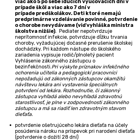
viac ako 5 po sebe idúcich vyučovacích dní v
prípade škôl a viac ako 7 dní v
prípade predškolákov. Deti ktoré nemajú
predprimárne vzdelávanie povinné, potvrdenie
o chorobe nevydávame (viď vyhláška ministra
školstva nižšie)
. Pediater nepotvrdzuje
neprítomnosť infekcie, potvrdzuje dĺžku trvania
choroby, vyžadujúcej dočasné prerušenie školskej
dochádzky. Pri každom nástupe do školského
zariadenia vypisuje rodič/plnoletý pacient
Vyhlásenie zákonného zástupcu o
bezinfekčnosti.
Pri výskyte príznakov infekčného
ochorenia učitelia a pedagogickí pracovníci
nepožadujú od zákonných zástupcov okamžitú
návštevu lekára ani vystavenia špeciálnych
potvrdení od lekára. Rozhodnutie, či zákonný
zástupca vyhľadá alebo nevyhľadá zdravotnú
starostlivosť, je plne v zodpovednosti zákonného
zástupcu a má sa riadiť len zdravotným stavom
dieťaťa.
potvrdenie ošetrujúceho lekára dieťaťa na účely
posúdenia nároku na príspevok pri narodení dieťaťa
(potvrdenie o dožití 28 dní)