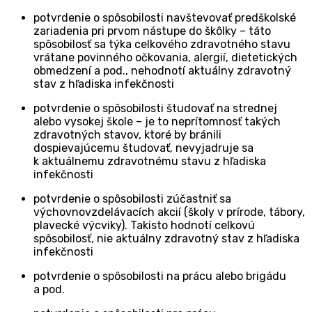
potvrdenie o spôsobilosti navštevovať predškolské
zariadenia pri prvom nástupe do škôlky – táto
spôsobilosť sa týka celkového zdravotného stavu
vrátane povinného očkovania, alergií, dietetických
obmedzení a pod., nehodnotí aktuálny zdravotný
stav z hľadiska infekčnosti
potvrdenie o spôsobilosti študovať na strednej
alebo vysokej škole – je to neprítomnosť takých
zdravotných stavov, ktoré by bránili
dospievajúcemu študovať, nevyjadruje sa
k aktuálnemu zdravotnému stavu z hľadiska
infekčnosti
potvrdenie o spôsobilosti zúčastniť sa
výchovnovzdelávacích akcií (školy v prírode, tábory,
plavecké výcviky). Takisto hodnotí celkovú
spôsobilosť, nie aktuálny zdravotný stav z hľadiska
infekčnosti
potvrdenie o spôsobilosti na prácu alebo brigádu
a pod.