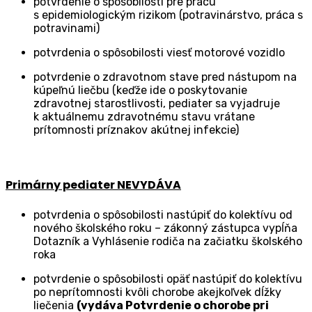
potvrdenie o spôsobilosti pre prácu
s epidemiologickým rizikom (potravinárstvo, práca s
potravinami)
potvrdenia o spôsobilosti viesť motorové vozidlo
potvrdenie o zdravotnom stave pred nástupom na
kúpeľnú liečbu (keďže ide o poskytovanie
zdravotnej starostlivosti, pediater sa vyjadruje
k aktuálnemu zdravotnému stavu vrátane
prítomnosti príznakov akútnej infekcie)
Primárny pediater NEVYDÁVA
potvrdenia o spôsobilosti nastúpiť do kolektívu od
nového školského roku – zákonný zástupca vypĺňa
Dotazník a Vyhlásenie rodiča na začiatku školského
roka
potvrdenie o spôsobilosti opäť nastúpiť do kolektívu
po neprítomnosti kvôli chorobe akejkoľvek dĺžky
liečenia
(vydáva Potvrdenie o chorobe pri