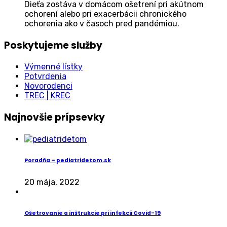
Dieťa zostáva v domácom ošetrení pri akútnom
ochorení alebo pri exacerbácii chronického
ochorenia ako v časoch pred pandémiou.
Poskytujeme služby
Výmenné lístky
Potvrdenia
Novorodenci
TREC | KREC
Najnovšie prípsevky
Poradňa – pediatridetom.sk
20 mája, 2022
Ošetrovanie a inštrukcie pri infekcii Covid-19