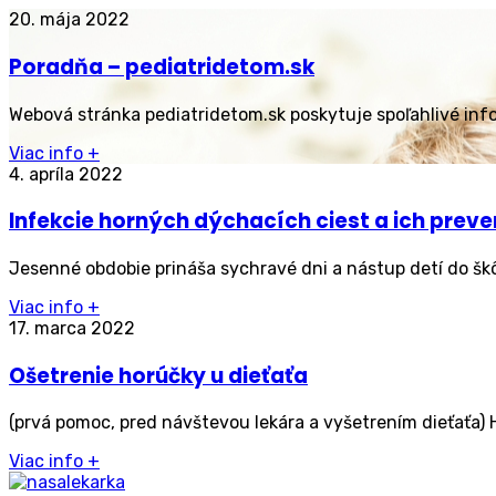
20. mája 2022
Poradňa – pediatridetom.sk
Webová stránka pediatridetom.sk poskytuje spoľahlivé inf
Viac info
+
4. apríla 2022
Infekcie horných dýchacích ciest a ich preve
Jesenné obdobie prináša sychravé dni a nástup detí do škôl
Viac info
+
17. marca 2022
Ošetrenie horúčky u dieťaťa
(prvá pomoc, pred návštevou lekára a vyšetrením dieťaťa
Viac info
+