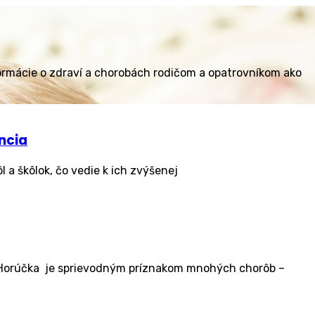
ormácie o zdraví a chorobách rodičom a opatrovníkom ako
ncia
 a škôlok, čo vedie k ich zvýšenej
) Horúčka je sprievodným príznakom mnohých chorôb –