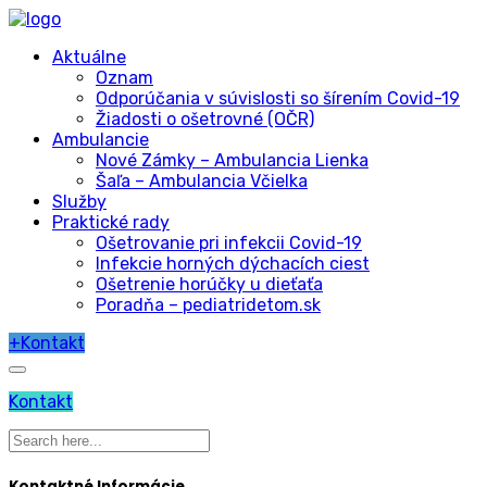
Aktuálne
Oznam
Odporúčania v súvislosti so šírením Covid-19
Žiadosti o ošetrovné (OČR)
Ambulancie
Nové Zámky – Ambulancia Lienka
Šaľa – Ambulancia Včielka
Služby
Praktické rady
Ošetrovanie pri infekcii Covid-19
Infekcie horných dýchacích ciest
Ošetrenie horúčky u dieťaťa
Poradňa – pediatridetom.sk
+
Kontakt
Kontakt
Kontaktné Informácie