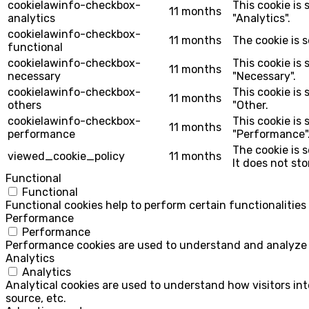
cookielawinfo-checkbox-
This cookie is
11 months
analytics
"Analytics".
cookielawinfo-checkbox-
11 months
The cookie is 
functional
cookielawinfo-checkbox-
This cookie is
11 months
necessary
"Necessary".
cookielawinfo-checkbox-
This cookie is
11 months
others
"Other.
cookielawinfo-checkbox-
This cookie is
11 months
performance
"Performance"
The cookie is 
viewed_cookie_policy
11 months
It does not st
Functional
Functional
Functional cookies help to perform certain functionalities
Performance
Performance
Performance cookies are used to understand and analyze th
Analytics
Analytics
Analytical cookies are used to understand how visitors int
source, etc.